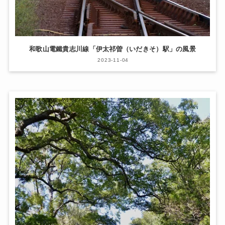
和歌山電鐵貴志川線「伊太祁曽（いだきそ）駅」の風景
2023-11-04