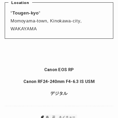
Location
“
Tougen-kyo
“
Momoyama-town, Kinokawa-city,
WAKAYAMA
Canon EOS RP
Canon RF24-240mm F4-6.3 IS USM
デジタル
春
花
ネイチャー