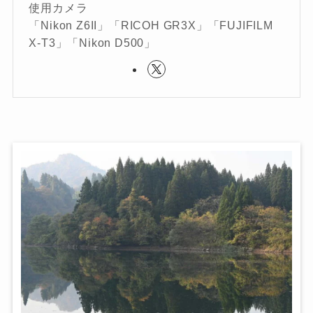
使用カメラ
「Nikon Z6II」「RICOH GR3X」「FUJIFILM
X-T3」「Nikon D500」